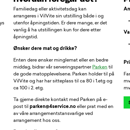
Familiedag eller aktivitetsdag kan
An
arrangeres i VilVite sin utstilling både i og
ys
utenfor åpningstiden. Er dere mange, er det
vanlig å ha utstillingen kun for dere etter
Va
åpningstid.
Ønsker dere mat og drikke?
Enten dere ønsker minglemat eller en bedre
Pri
middag, bidrar vår serveringspartner
Parken
til
de gode matopplevelsene. Parken holder til på
Fam
VilVite og har har sitteplass til ca 80 i 1.etg og
mva
ca 100 i 2. etg.
mv
Ta gjerne direkte kontakt med Parken på e-
post til
parken@4service.no
eller prat med en
av våre arrangementstansvarlige ved
arrangement hos oss.