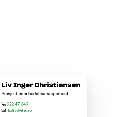
Liv Inger Christiansen
Prosjektleder bedriftsarrangement
922 47 649
l
c
@
v
i
l
v
i
t
e
.
n
o