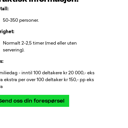
tall:
50-350 personer.
righet:
Normalt 2-2,5 timer (med eller uten
servering).
s:
iliedag - inntil 100 deltakere kr 20 000,- eks
 ekstra per over 100 deltaker kr 150,- pp eks
a
Send oss din forespørsel