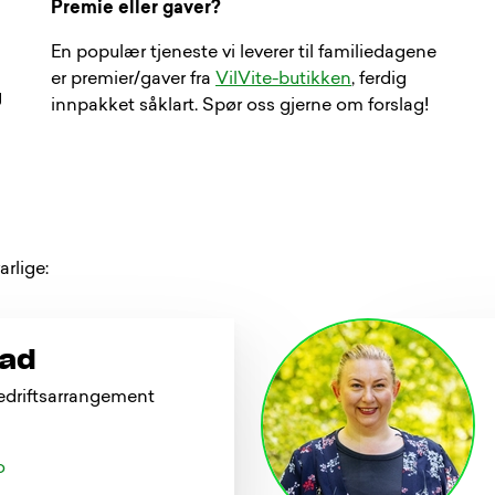
Premie eller gaver?
En populær tjeneste vi leverer til familiedagene
er premier/gaver fra
VilVite-butikken
, ferdig
g
innpakket såklart. Spør oss gjerne om forslag!
rlige:
tad
bedriftsarrangement
o