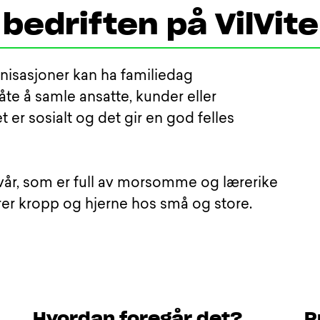
 bedriften på VilVite
anisasjoner kan ha familiedag
åte å samle ansatte, kunder eller
er sosialt og det gir en god felles
 vår, som er full av morsomme og lærerike
erer kropp og hjerne hos små og store.
Hvordan foregår det?
P