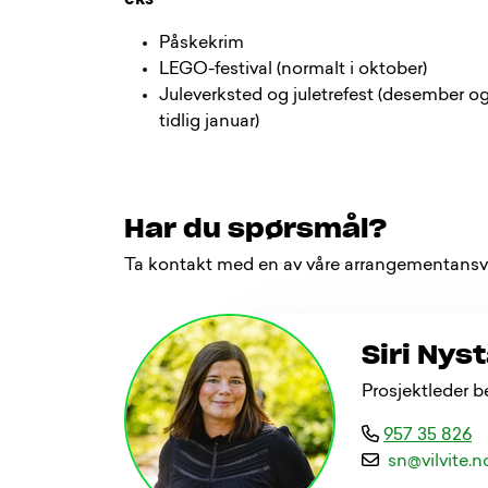
eks
Påskekrim
LEGO-festival (normalt i oktober)
Juleverksted og juletrefest (desember o
tidlig januar)
Har du spørsmål?
Ta kontakt med en av våre arrangementansva
Siri Nys
Prosjektleder 
957 35 826
s
n
@
v
i
l
v
i
t
e
.
n