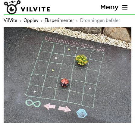
Meny
VilVite
Opplev
Eksperimenter
Dronningen befaler