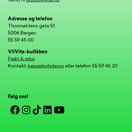
Send til
post@vilvite.no
Adresse og telefon
Thormøhlens gate 51
5006 Bergen
55 59 45 00
VilVite-butikken
Frakt & retur
Kontakt:
kasse@vilvite.no
eller telefon 55 59 45 20
Følg oss!
Facebook
Instagram
Tiktok
Linkedin
Youtube