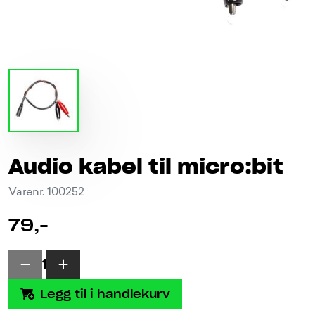
Audio kabel til micro:bit
Varenr. 100252
79,-
1
Legg til i handlekurv