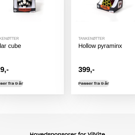
KENØTTER
TANKENØTTER
lar cube
Hollow pyraminx
9,-
399,-
ser fra 9 år
Passer fra 9 år
Hovedsponsorer for VilVite