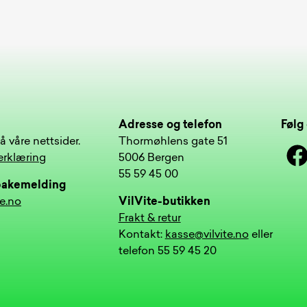
Adresse og telefon
Følg 
å våre nettsider.
Thormøhlens gate 51
Face
erklæring
5006 Bergen
55 59 45 00
lbakemelding
te.no
VilVite-butikken
Frakt & retur
Kontakt:
kasse@vilvite.no
eller
telefon 55 59 45 20