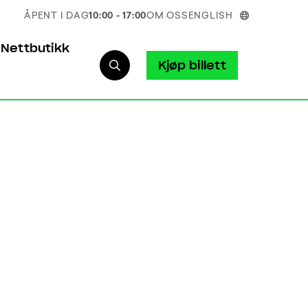
ÅPENT I DAG
10:00 - 17:00
OM OSS
ENGLISH
Nettbutikk
Kjøp billett