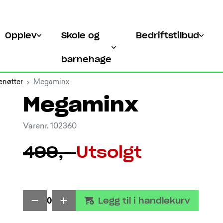
Opplev
Skole og
Bedriftstilbud
barnehage
enøtter
Megaminx
Megaminx
Varenr. 102360
499,-
Utsolgt
Legg til i handlekurv
0