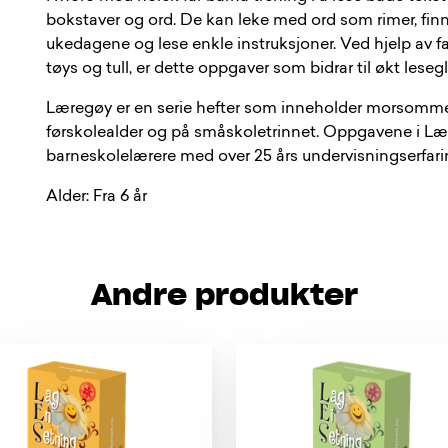
bokstaver og ord. De kan leke med ord som rimer, fi
ukedagene og lese enkle instruksjoner. Ved hjelp av farg
tøys og tull, er dette oppgaver som bidrar til økt leseg
Læregøy er en serie hefter som inneholder morsomme 
førskolealder og på småskoletrinnet. Oppgavene i Lær
barneskolelærere med over 25 års undervisningserfaring f
Alder: Fra 6 år
Andre produkter