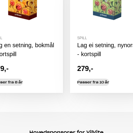
LL
SPILL
g en setning, bokmål
Lag ei setning, nyno
ortspill
- kortspill
9,-
279,-
ser fra 8 år
Passer fra 10 år
Hovedsponsorer for VilVite