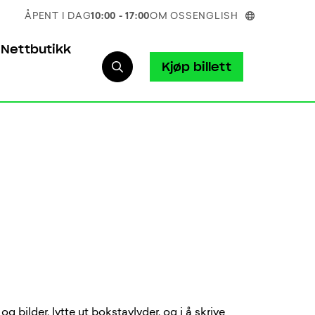
ÅPENT I DAG
10:00 - 17:00
OM OSS
ENGLISH
Nettbutikk
Kjøp billett
g bilder, lytte ut bokstavlyder, og i å skrive