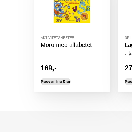
AKTIVITETSHEFTER
SPI
Moro med alfabetet
La
- k
169,-
27
Passer fra 5 år
Pas