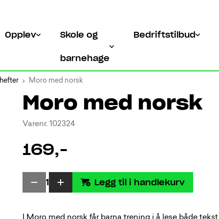
Opplev
Skole og
Bedriftstilbud
barnehage
hefter
Moro med norsk
Moro med norsk
Varenr. 102324
169,-
Legg til i handlekurv
1
I Moro med norsk får barna trening i å lese både tekst o