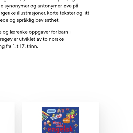
nne synonymer og antonymer, øve på
erike illustrasjoner, korte tekster og litt
lede og språklig bevissthet.
og lærerike oppgaver for barn i
egøy er utviklet av to norske
ra 1. til 7. trinn.