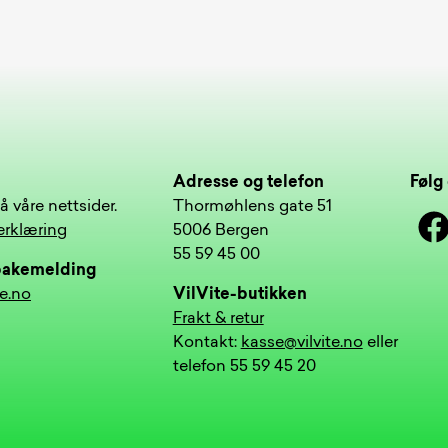
Adresse og telefon
Følg 
å våre nettsider.
Thormøhlens gate 51
Face
erklæring
5006 Bergen
55 59 45 00
lbakemelding
te.no
VilVite-butikken
Frakt & retur
Kontakt:
kasse@vilvite.no
eller
telefon 55 59 45 20