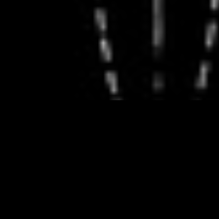
Hovedsponsorer for VilVite