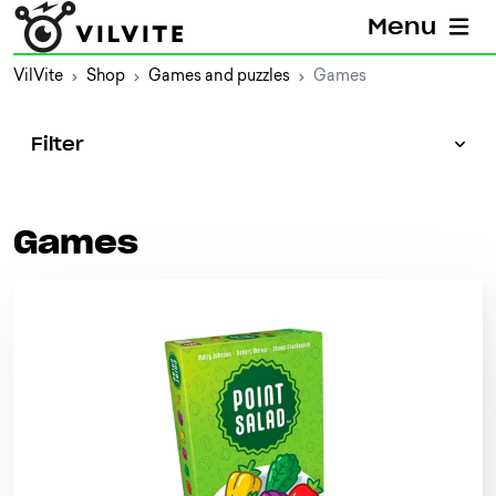
Menu
VilVite
Shop
Games and puzzles
Games
Filter
Games
Search
Categories
All categories