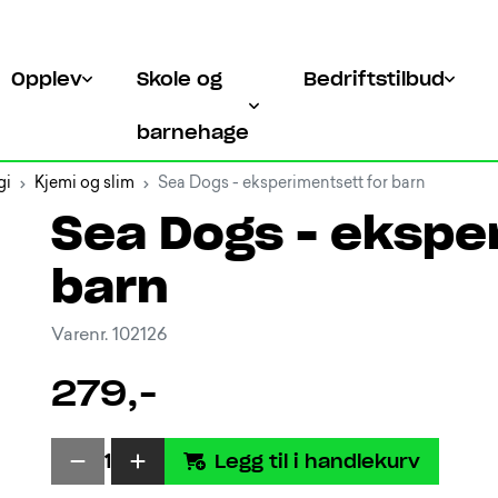
Opplev
Skole og
Bedriftstilbud
barnehage
gi
Kjemi og slim
Sea Dogs - eksperimentsett for barn
Sea Dogs - ekspe
barn
Varenr. 102126
279,-
Legg til i handlekurv
1