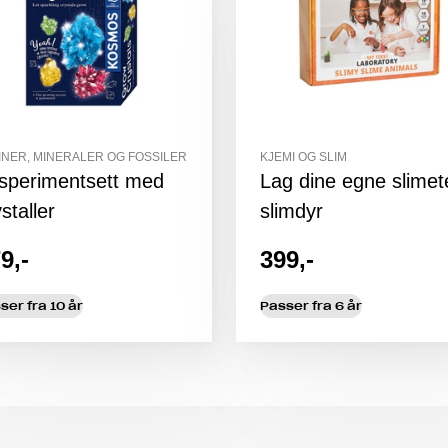
INER, MINERALER OG FOSSILER
KJEMI OG SLIM
sperimentsett med
Lag dine egne slimet
staller
slimdyr
9,-
399,-
ser fra 10 år
Passer fra 6 år