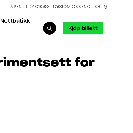
ÅPENT I DAG
10:00 - 17:00
OM OSS
ENGLISH
Nettbutikk
Kjøp billett
rimentsett for