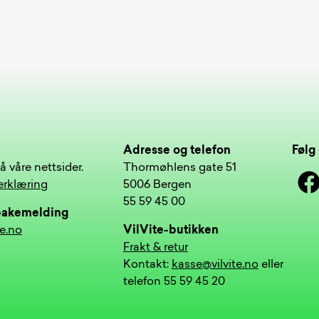
Adresse og telefon
Følg 
å våre nettsider.
Thormøhlens gate 51
Face
erklæring
5006 Bergen
55 59 45 00
lbakemelding
te.no
VilVite-butikken
Frakt & retur
Kontakt:
kasse@vilvite.no
eller
telefon 55 59 45 20