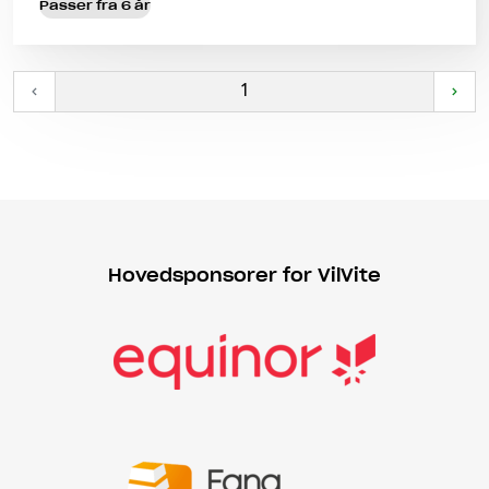
Passer fra 6 år
‹
1
›
Hovedsponsorer for VilVite