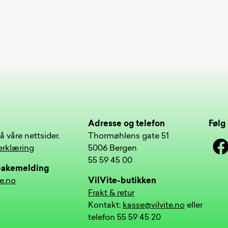
Adresse og telefon
Følg 
å våre nettsider.
Thormøhlens gate 51
Face
erklæring
5006 Bergen
55 59 45 00
lbakemelding
te.no
VilVite-butikken
Frakt & retur
Kontakt:
kasse@vilvite.no
eller
telefon 55 59 45 20