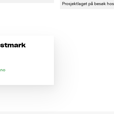
Prosjektlaget på besøk hos
østmark
.
n
o