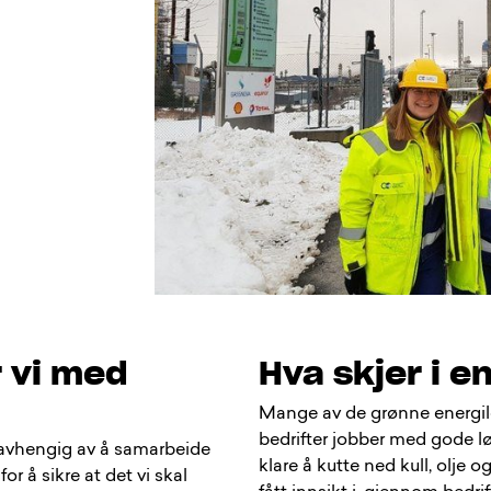
 vi med
Hva skjer i e
Mange av de grønne energilø
bedrifter jobber med gode lø
 vi avhengig av å samarbeide
klare å kutte ned kull, olje o
or å sikre at det vi skal