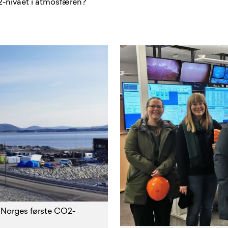
2-nivået i atmosfæren?
. Norges første CO2-