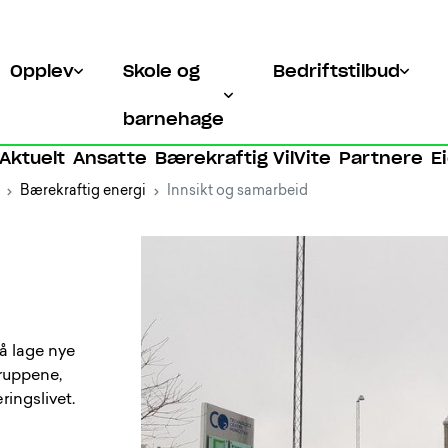
Opplev
Skole og
Bedriftstilbud
barnehage
Aktuelt
Ansatte
Bærekraftig VilVite
Partnere
E
Bærekraftig energi
Innsikt og samarbeid
r å lage nye
gruppene,
ringslivet.