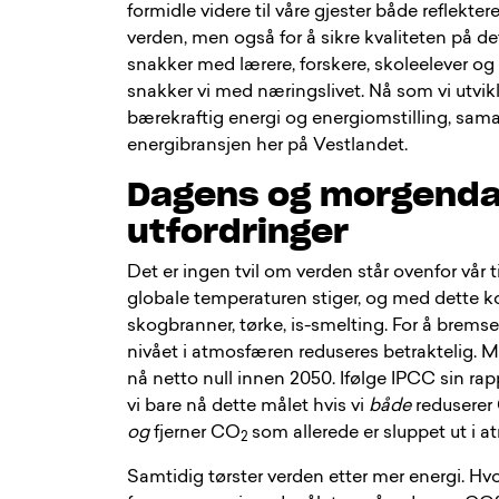
formidle videre til våre gjester både reflekter
verden, men også for å sikre kvaliteten på de
snakker med lærere, forskere, skoleelever og 
snakker vi med næringslivet. Nå som vi utvikl
bærekraftig energi og energiomstilling, sama
energibransjen her på Vestlandet.
Dagens og morgend
utfordringer
Det er ingen tvil om verden står ovenfor vår t
globale temperaturen stiger, og med dette
skogbranner, tørke, is-smelting. For å brem
nivået i atmosfæren reduseres betraktelig. Må
nå netto null innen 2050. Ifølge IPCC sin rappo
vi bare nå dette målet hvis vi
både
reduserer
og
fjerner CO
som allerede er sluppet ut i 
2
Samtidig tørster verden etter mer energi. Hv