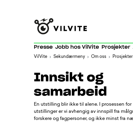
Presse
Jobb hos VilVite
Prosjekter
VilVite
Sekundærmeny
Om oss
Prosjekter
Innsikt og
samarbeid
En utstilling blir ikke til alene. I prosessen fo
utstillinger er vi avhengig av innspill fra mål
forskere og fagpersoner, og ikke minst fra næ