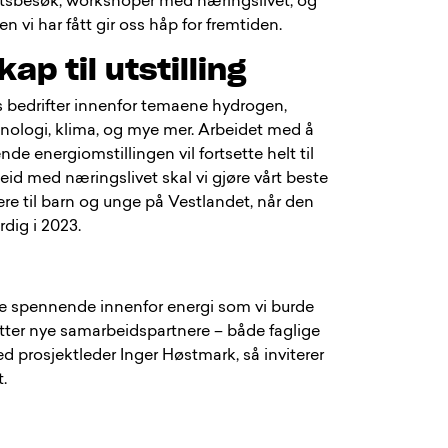
iftsbesøk, workshoper med næringslivet, og
 vi har fått gir oss håp for fremtiden.
ap til utstilling
s bedrifter innenfor temaene hydrogen,
knologi, klima, og mye mer. Arbeidet med å
e energiomstillingen vil fortsette helt til
beid med næringslivet skal vi gjøre vårt beste
re til barn og unge på Vestlandet, når den
rdig i 2023.
oe spennende innenfor energi som vi burde
 etter nye samarbeidspartnere – både faglige
ed prosjektleder Inger Høstmark, så inviterer
t.