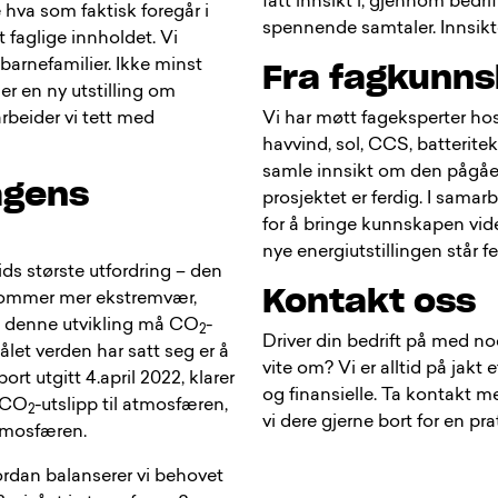
fått innsikt i, gjennom bedr
e hva som faktisk foregår i
spennende samtaler. Innsikten
t faglige innholdet. Vi
barnefamilier. Ikke minst
Fra fagkunnsk
er en ny utstilling om
rbeider vi tett med
Vi har møtt fageksperter ho
havvind, sol, CCS, batterite
samle innsikt om den pågåend
agens
prosjektet er ferdig. I samar
for å bringe kunnskapen vide
nye energiutstillingen står fe
ids største utfordring – den
Kontakt oss
 kommer mer ekstremvær,
se denne utvikling må CO
-
2
Driver din bedrift på med n
let verden har satt seg er å
vite om? Vi er alltid på jakt
rt utgitt 4.april 2022, klarer
og finansielle. Ta kontakt m
 CO
-utslipp til atmosfæren,
2
vi dere gjerne bort for en pra
atmosfæren.
ordan balanserer vi behovet