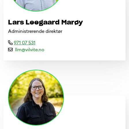
Lars Leegaard Marøy
Administrerende direktør
971 07 531
l
l
m
@
v
i
l
v
i
t
e
.
n
o