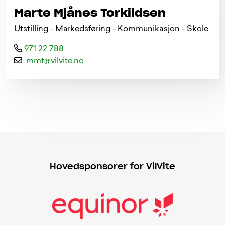
Marte Mjånes Torkildsen
Utstilling - Markedsføring - Kommunikasjon - Skole
971 22 788
m
m
t
@
v
i
l
v
i
t
e
.
n
o
Hovedsponsorer for VilVite