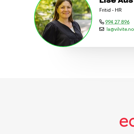
Lise Au
Fritid - HR
994 27 896
l
a
@
v
i
l
v
i
t
e
.
n
o