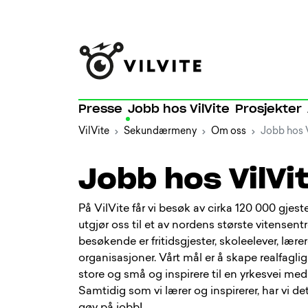
Presse
Jobb hos VilVite
Prosjekter
VilVite
Sekundærmeny
Om oss
Jobb hos V
Jobb hos VilVi
På VilVite får vi besøk av cirka 120 000 gjest
utgjør oss til et av nordens største vitensent
besøkende er fritidsgjester, skoleelever, lærer
organisasjoner. Vårt mål er å skape realfaglig
store og små og inspirere til en yrkesvei med
Samtidig som vi lærer og inspirerer, har vi de