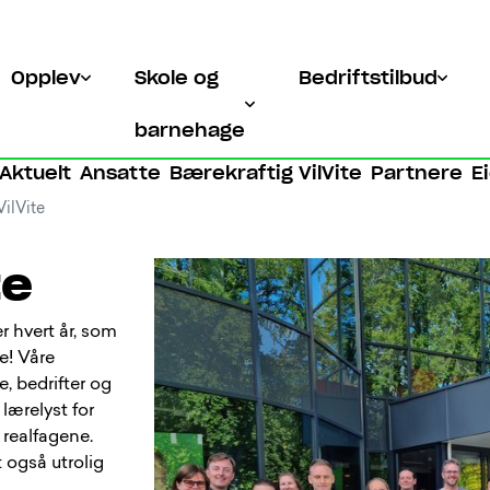
Opplev
Skole og
Bedriftstilbud
barnehage
Aktuelt
Ansatte
Bærekraftig VilVite
Partnere
E
ilVite
te
er hvert år, som
re! Våre
e, bedrifter og
 lærelyst for
 realfagene.
t også utrolig