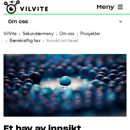
Meny
Om oss
VilVite
Sekundærmeny
Om oss
Prosjekter
Bærekraftig hav
Innsikt om havet
Presse
Jobb hos VilVite
Prosjekter
Aktuelt
Ansatte
Bærekraftig VilVite
Partnere
Eiere og styret
Kontakt oss
Et hav av innsikt