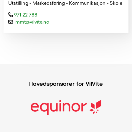
Utstilling - Markedsføring - Kommunikasjon - Skole
971 22 788
m
m
t
@
v
i
l
v
i
t
e
.
n
o
Hovedsponsorer for VilVite