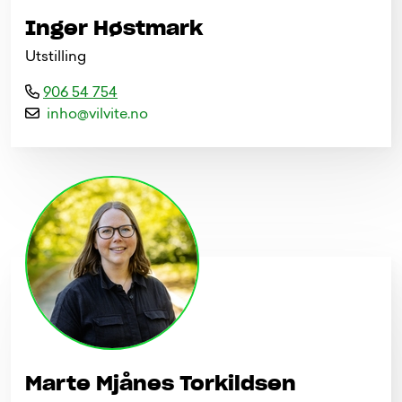
Inger Høstmark
Utstilling
906 54 754
i
n
h
o
@
v
i
l
v
i
t
e
.
n
o
Marte Mjånes Torkildsen