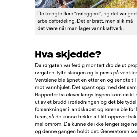
De trengte flere “rørleggere”, og det var god
arbeidsfordeling. Det er bratt, men slik må
det være når man lager vannkraftverk.
Hva skjedde?
Da rørgaten var ferdig montert dro de ut p
rørgaten, fylte slangen og la press på ventil
Ventilene ble åpnet en etter en og sendte til
mot vannhjulet. Det spant opp med det samme
Rapporter fra elever langs løypen kom raskt
ut av et brudd i rørledningen og det ble tyde
forsenkninger i landskapet og rørene ble for 
turen, så de kunne trekke alt litt oppover ba
mellomrom. Da kunne de ikke lenger sige ned 
og denne gangen holdt det. Generatoren som e