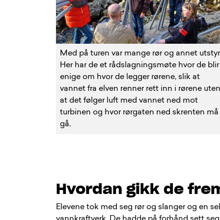
Med på turen var mange rør og annet utstyr
Her har de et rådslagningsmøte hvor de blir
enige om hvor de legger rørene, slik at
vannet fra elven renner rett inn i rørene ute
at det følger luft med vannet ned mot
turbinen og hvor rørgaten ned skrenten må
gå.
Hvordan gikk de fre
Elevene tok med seg rør og slanger og en selv
vannkraftverk. De hadde på forhånd sett seg u