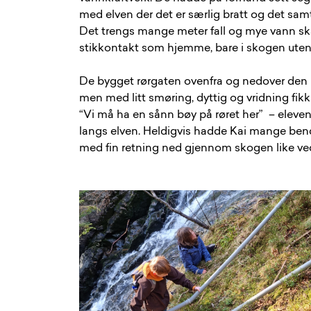
med elven der det er særlig bratt og det samt
Det trengs mange meter fall og mye vann skal
stikkontakt som hjemme, bare i skogen uten
De bygget rørgaten ovenfra og nedover den bra
men med litt smøring, dyttig og vridning fi
“Vi må ha en sånn bøy på røret her” – eleven
langs elven. Heldigvis hadde Kai mange ben
med fin retning ned gjennom skogen like ved