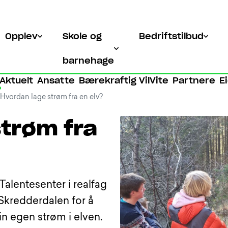
Opplev
Skole og
Bedriftstilbud
barnehage
Aktuelt
Ansatte
Bærekraftig VilVite
Partnere
E
Hvordan lage strøm fra en elv?
strøm fra
Talentesenter i realfag
 Skredderdalen for å
in egen strøm i elven.