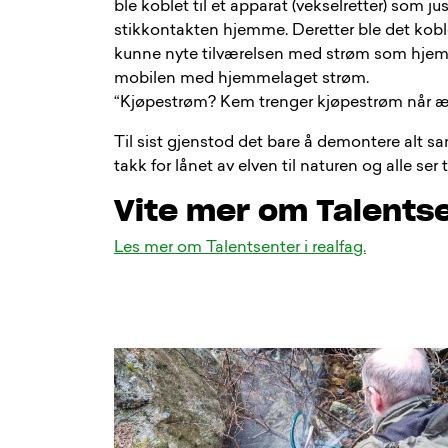
ble koblet til et apparat (vekselretter) som j
stikkontakten hjemme. Deretter ble det kobl
kunne nyte tilværelsen med strøm som hjemme
mobilen med hjemmelaget strøm.
“Kjøpestrøm? Kem trenger kjøpestrøm når ælva
Til sist gjenstod det bare å demontere alt sa
takk for lånet av elven til naturen og alle ser
Vite mer om Talentse
Les mer om Talentsenter i realfag.