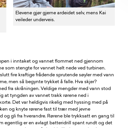
Elevene gjør gjerne ardeidet selv, mens Kai
veileder underveis.
roppen i inntaket og vannet flommet ned gjennom
ene som stengte for vannet helt nede ved turbinen.
 slutt fire kraftige frådende sprutende søyler med vann
, men så begynte trykket å falle. Hva skjer?
 ned fra skråningen. Veldige mengder med vann stod
lig at tyngden av vannet trakk rørene ned i
korte. Det var heldigvis rikelig med hyssing med på
kken og knyte rørene fast til trær med jevne
og gli fra hverandre. Rørene ble trykksatt en gang til
gentlig er en avlagt batteridrill spant rundt og det