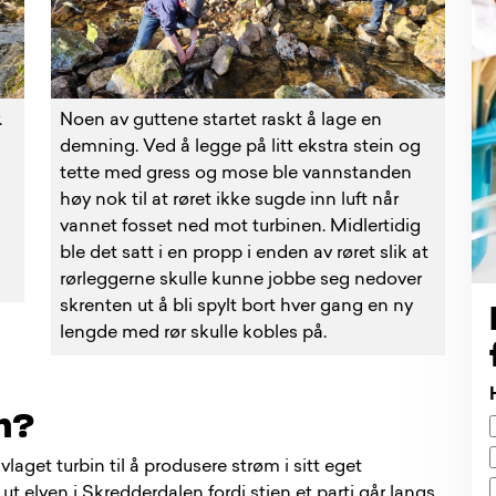
.
Noen av guttene startet raskt å lage en
demning. Ved å legge på litt ekstra stein og
tette med gress og mose ble vannstanden
n
høy nok til at røret ikke sugde inn luft når
vannet fosset ned mot turbinen. Midlertidig
ble det satt i en propp i enden av røret slik at
rørleggerne skulle kunne jobbe seg nedover
skrenten ut å bli spylt bort hver gang en ny
lengde med rør skulle kobles på.
m?
laget turbin til å produsere strøm i sitt eget
t elven i Skredderdalen fordi stien et parti går langs