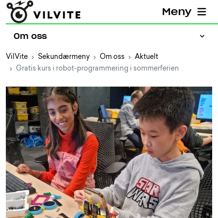
Meny
Om oss
VilVite
Sekundærmeny
Om oss
Aktuelt
Gratis kurs i robot-programmering i sommerferien
Presse
Jobb hos VilVite
Prosjekter
Aktuelt
Ansatte
Bærekraftig VilVite
Partnere
Eiere og styret
Kontakt oss