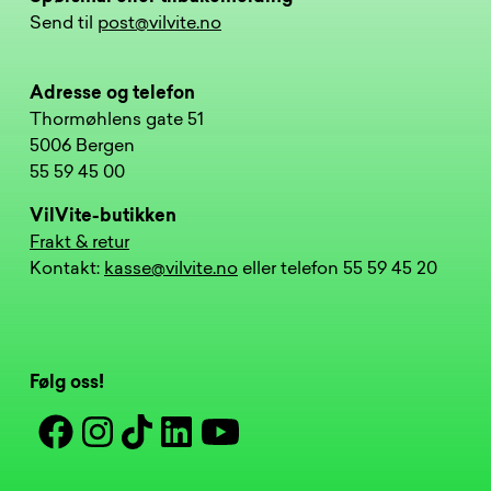
Send til
post@vilvite.no
Adresse og telefon
Thormøhlens gate 51
5006 Bergen
55 59 45 00
VilVite-butikken
Frakt & retur
Kontakt:
kasse@vilvite.no
eller telefon 55 59 45 20
Følg oss!
Facebook
Instagram
Tiktok
Linkedin
Youtube