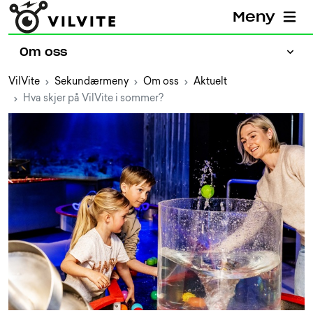
Meny
Om oss
VilVite
Sekundærmeny
Om oss
Aktuelt
Hva skjer på VilVite i sommer?
Presse
Jobb hos VilVite
Prosjekter
Aktuelt
Ansatte
Bærekraftig VilVite
Partnere
Eiere og styret
Kontakt oss