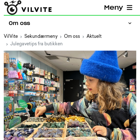
Meny
Om oss
VilVite
Sekundærmeny
Om oss
Aktuelt
Julegavetips fra butikken
Presse
Jobb hos VilVite
Prosjekter
Aktuelt
Ansatte
Bærekraftig VilVite
Partnere
Eiere og styret
Kontakt oss