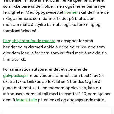
Til de aller minste finner du en rekke spennende leker
som ikke bare underholder, men også lærer barna nye
ferdigheter. Med oppgavesettet
Former
skal de finne de
riktige formene som danner bildet på brettet, en
morsom måte å styrke barnets logiske tenkning og
formforståelse på.
Fargeblyanter for de minste
er designet for små
hender og er dermed enkle å gripe og bruke, noe som
gjør dem ideelle for barn som er i ferd med å utvikle sin
finmotorikk.
For små astronautspirer er det et spennende
gulvpuslespill
med verdensrommet, som består av 24
ekstra tykke brikker, perfekt til små hender. Og for å
gjøre matematikk til en morsom opplevelse, kan du
introdusere barna til tall med tellesettet 1-10, som hjelper
dem å
lære å telle
på en enkel og engasjerende måte.