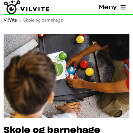
Meny
VilVite
Skole og barnehage
Skole og barnehage