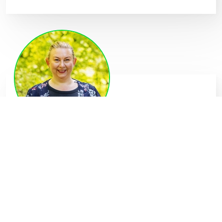
Liv Inger Christiansen
Prosjektleder bedriftsarrangement
922 47 649
l
c
@
v
i
l
v
i
t
e
.
n
o