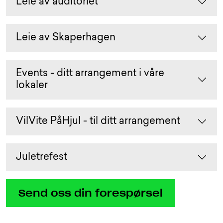
Leie av auditoriet
Leie av Skaperhagen
Events - ditt arrangement i våre
lokaler
VilVite PåHjul - til ditt arrangement
Juletrefest
Send oss din forespørsel