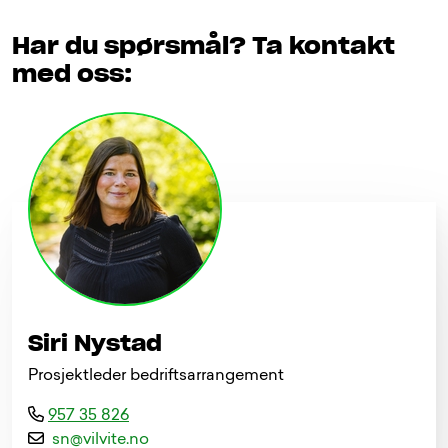
Har du spørsmål? Ta kontakt
med oss:
Siri Nystad
Prosjektleder bedriftsarrangement
957 35 826
s
n
@
v
i
l
v
i
t
e
.
n
o