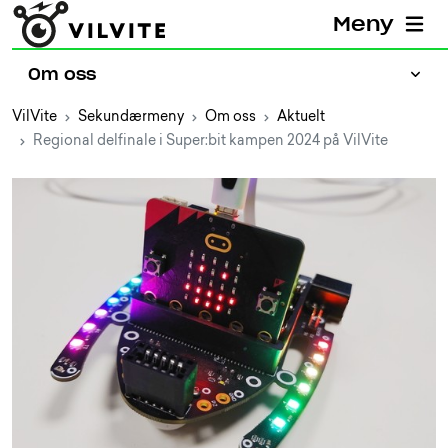
Meny
Om oss
VilVite
Sekundærmeny
Om oss
Aktuelt
Regional delfinale i Super:bit kampen 2024 på VilVite
Presse
Jobb hos VilVite
Prosjekter
Aktuelt
Ansatte
Bærekraftig VilVite
Partnere
Eiere og styret
Kontakt oss