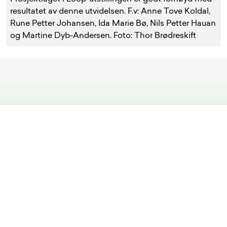
resultatet av denne utvidelsen. F.v: Anne Tove Koldal,
Rune Petter Johansen, Ida Marie Bø, Nils Petter Hauan
og Martine Dyb-Andersen. Foto: Thor Brødreskift
Cookies
Vi bruker cookies på våre nettsider.
Les vår
personvernerklæring