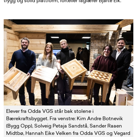
trygg og solid plattform, forteller faglærer Bjarte Eik.
Elever fra Odda VGS står bak stolene i
Bærekraftsbygget. Fra venstre: Kim Andre Botnevik
(Bygg Opp), Solveig Petaja Sandstå, Sander Raaen
Midtbø, Hannah Eike Velken fra Odda VGS og Vegard