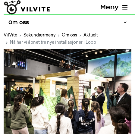
Meny
Om oss
VilVite
Sekundærmeny
Om oss
Aktuelt
Nå har vi åpnet tre nye installasjoner i Loop
Presse
Jobb hos VilVite
Prosjekter
Aktuelt
Ansatte
Bærekraftig VilVite
Partnere
Eiere og styret
Kontakt oss