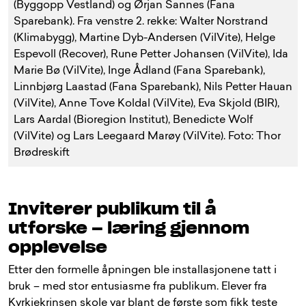
(Byggopp Vestland) og Ørjan Sannes (Fana
Sparebank). Fra venstre 2. rekke: Walter Norstrand
(Klimabygg), Martine Dyb-Andersen (VilVite), Helge
Espevoll (Recover), Rune Petter Johansen (VilVite), Ida
Marie Bø (VilVite), Inge Ådland (Fana Sparebank),
Linnbjørg Laastad (Fana Sparebank), Nils Petter Hauan
(VilVite), Anne Tove Koldal (VilVite), Eva Skjold (BIR),
Lars Aardal (Bioregion Institut), Benedicte Wolf
(VilVite) og Lars Leegaard Marøy (VilVite). Foto: Thor
Brødreskift
Inviterer publikum til å
utforske – læring gjennom
opplevelse
Etter den formelle åpningen ble installasjonene tatt i
bruk – med stor entusiasme fra publikum. Elever fra
Kyrkjekrinsen skole var blant de første som fikk teste